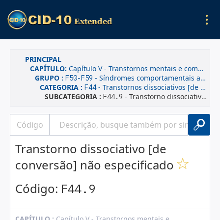
PRINCIPAL
CAPÍTULO:
Capítulo V - Transtornos mentais e comportamentais
GRUPO :
- Síndromes comportamentais associadas a disfunções fisiológicas e a fatores físicos
F50-F59
CATEGORIA :
- Transtornos dissociativos [de conversão]
F44
SUBCATEGORIA :
- Transtorno dissociativo [de conversão] não especificado
F44.9
Transtorno dissociativo [de
conversão] não especificado
Código:
F44.9
CAPÍTULO :
Capítulo V - Transtornos mentais e