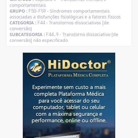
comportamentais
GRUPO :
- Síndromes comportamentais
F50-F59
associadas a disfunções fisiológicas e a fatores físicos
CATEGORIA :
- Transtornos dissociativos [de
F44
conversão]
SUBCATEGORIA :
- Transtorno dissociativo [de
F44.9
conversão] não especificado