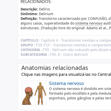
RELACIONADOS:
Descrição:
Delírio
Sinônimo:
Delirium
Definição:
Transtorno caracterizado por CONFUSÃO, d
alguns casos, superatividade do
sistema nervoso
autôn
estruturais. (Tradução livre do original: Adams et al.,
CAPÍTULO :
Capítulo V - Transtornos mentais e comp
GRUPO :
- Transtornos mentais e comportame
F10-F19
CATEGORIA :
- Delirium não induzido pelo álcool 
F05
SUBCATEGORIA :
- Outro delirium
F05.8
Anatomias relacionadas
Clique nas imagens para visualizá-las no Centra
Sistema nervoso
O sistema nervoso é dividido em sist
formado pelo encéfalo e pela medula 
espinhais, pelos gânglios e pelas te