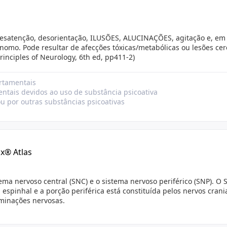
esatenção, desorientação, ILUSÕES, ALUCINAÇÕES, agitação e, em
omo. Pode resultar de afecções tóxicas/metabólicas ou lesões cer
 Principles of Neurology, 6th ed, pp411-2)
ortamentais
ntais devidos ao uso de substância psicoativa
ou por outras substâncias psicoativas
lx® Atlas
ema nervoso central (SNC) e o sistema nervoso periférico (SNP). O 
espinhal e a porção periférica está constituída pelos nervos crani
rminações nervosas.