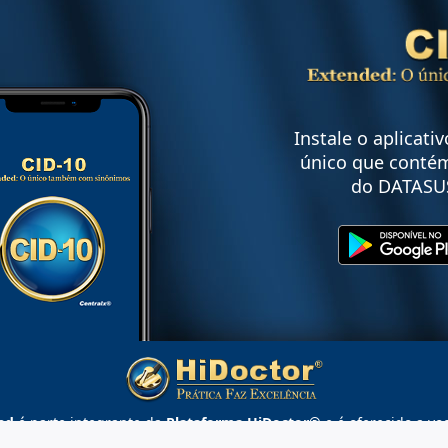
Instale o aplicati
único que contém
do DATASU
ed
é parte integrante da
Plataforma HiDoctor®
e é oferecido a vo