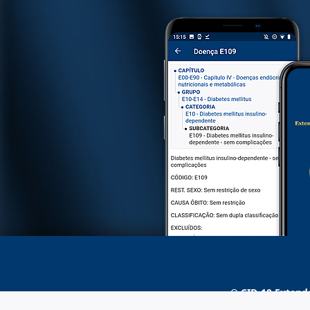
O
CID-10 Extend