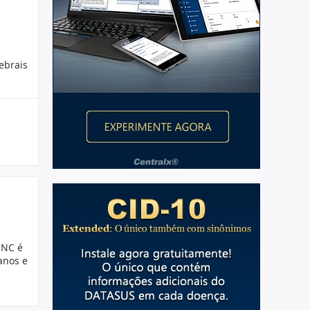
ebrais
SNC é
anos e