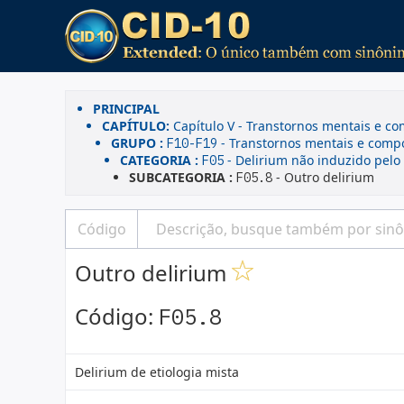
PRINCIPAL
CAPÍTULO:
Capítulo V - Transtornos mentais e c
GRUPO :
- Transtornos mentais e compo
F10-F19
CATEGORIA :
- Delirium não induzido pelo 
F05
SUBCATEGORIA :
- Outro delirium
F05.8
Outro delirium
Código:
F05.8
Delirium de etiologia mista