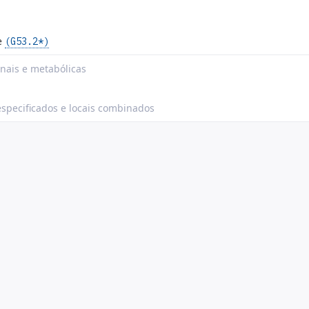
se
(G53.2*)
onais e metabólicas
especificados e locais combinados