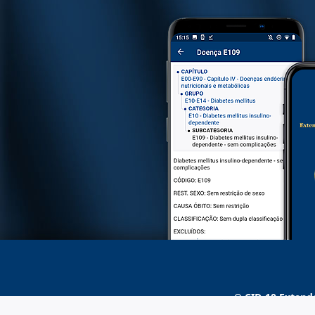
O
CID-10 Extend