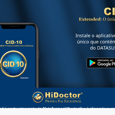
Instale o aplicati
único que contém
do DATASU
ed
é parte integrante da
Plataforma HiDoctor®
e é oferecido a vo