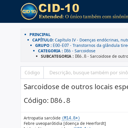
PRINCIPAL
CAPÍTULO:
Capítulo IV - Doenças endócrinas, nut
GRUPO :
- Transtornos da glândula tire
E00-E07
CATEGORIA :
- Sarcoidose
D86
SUBCATEGORIA :
- Sarcoidose de outro
D86.8
Sarcoidose de outros locais esp
Código:
D86.8
Artropatia sarcóide
(M14.8*)
Febre uveoparótidia [doença de Heerfordt]