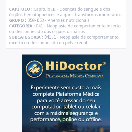
CAPÍTULO :
Capítulo III - Doenças do sangue e dos
órgãos hematopoéticos e alguns transtornos imunitários
GRUPO :
- Anemias nutricionais
D50-D53
CATEGORIA :
- Neoplasia de comportamento incerto
D41
ou desconhecido dos órgãos urinários
SUBCATEGORIA :
- Neoplasia de comportamento
D41.1
incerto ou desconhecido da pelve renal