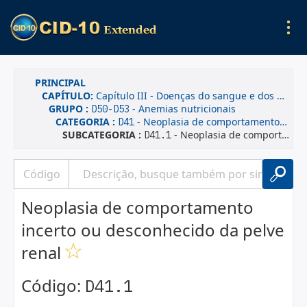
PRINCIPAL
CAPÍTULO:
Capítulo III - Doenças do sangue e dos órgãos hematopoéticos e alguns transtornos imunitários
GRUPO :
- Anemias nutricionais
D50-D53
CATEGORIA :
- Neoplasia de comportamento incerto ou desconhecido dos órgãos urinários
D41
SUBCATEGORIA :
- Neoplasia de comportamento incerto ou desconhecido da pelve renal
D41.1
Neoplasia de comportamento
incerto ou desconhecido da pelve
renal
Código:
D41.1