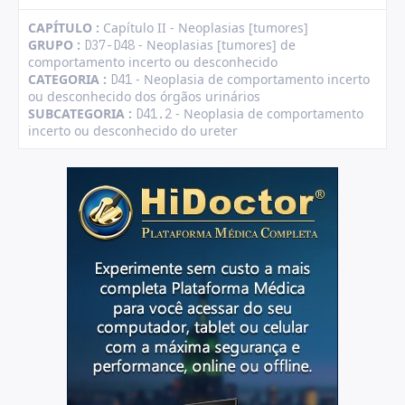
CAPÍTULO :
Capítulo II - Neoplasias [tumores]
GRUPO :
- Neoplasias [tumores] de
D37-D48
comportamento incerto ou desconhecido
CATEGORIA :
- Neoplasia de comportamento incerto
D41
ou desconhecido dos órgãos urinários
SUBCATEGORIA :
- Neoplasia de comportamento
D41.2
incerto ou desconhecido do ureter