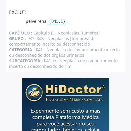
EXCLUI:
pelve renal
(D41.1)
CAPÍTULO :
Capítulo II - Neoplasias [tumores]
GRUPO :
- Neoplasias [tumores] de
D37-D48
comportamento incerto ou desconhecido
CATEGORIA :
- Neoplasia de comportamento incerto
D41
ou desconhecido dos órgãos urinários
SUBCATEGORIA :
- Neoplasia de comportamento
D41.0
incerto ou desconhecido do rim