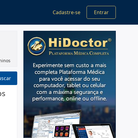
Cadastre-se
Entrar
ninos
uscar
os