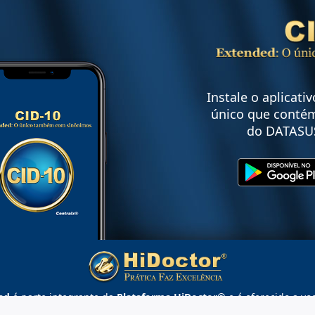
Instale o aplicati
único que contém
do DATASU
ed
é parte integrante da
Plataforma HiDoctor®
e é oferecido a vo