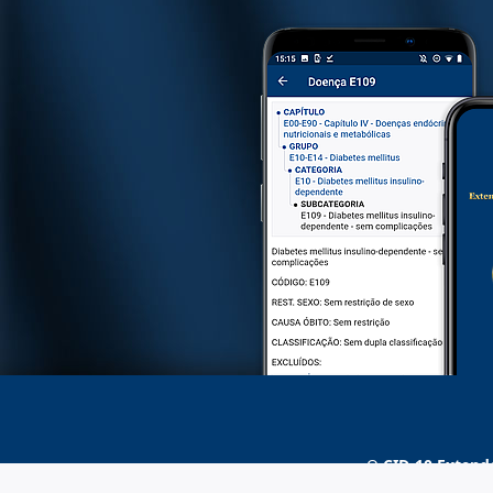
O
CID-10 Extend