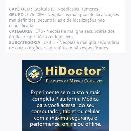
CAPÍTULO :
Capítulo II - Neoplasias [tumores]
GRUPO :
- Neoplasias malignas de localizações
C76-C80
mal definidas, secundárias e de localizações não
especificadas
CATEGORIA :
- Neoplasia maligna secundária dos
C78
órgãos respiratórios e digestivos
SUBCATEGORIA :
- Neoplasia maligna secundária
C78.3
de outros órgãos respiratórios e não especificados