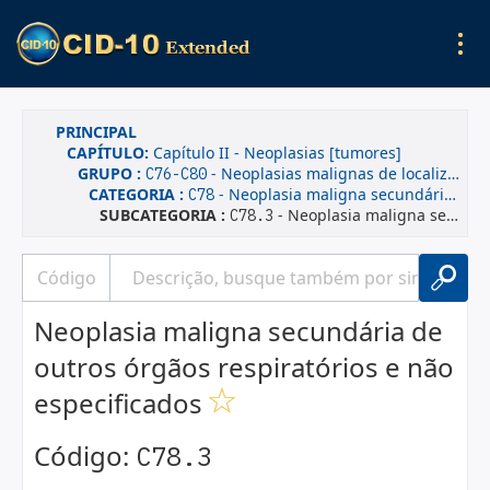
PRINCIPAL
CAPÍTULO:
Capítulo II - Neoplasias [tumores]
GRUPO :
- Neoplasias malignas de localizações mal definidas, secundárias e de localizações não especificadas
C76-C80
CATEGORIA :
- Neoplasia maligna secundária dos órgãos respiratórios e digestivos
C78
SUBCATEGORIA :
- Neoplasia maligna secundária de outros órgãos respiratórios e não especificados
C78.3
Neoplasia maligna secundária de
outros órgãos respiratórios e não
especificados
Código:
C78.3