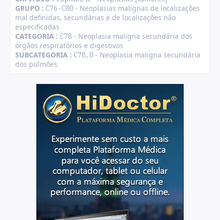
GRUPO :
- Neoplasias malignas de localizações
C76-C80
mal definidas, secundárias e de localizações não
especificadas
CATEGORIA :
- Neoplasia maligna secundária dos
C78
órgãos respiratórios e digestivos
SUBCATEGORIA :
- Neoplasia maligna secundária
C78.0
dos pulmões