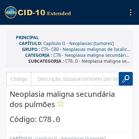
PRINCIPAL
CAPÍTULO:
Capítulo II - Neoplasias [tumores]
GRUPO :
- Neoplasias malignas de localizações mal definidas, secundárias e de localizações não especificadas
C76-C80
CATEGORIA :
- Neoplasia maligna secundária dos órgãos respiratórios e digestivos
C78
SUBCATEGORIA :
- Neoplasia maligna secundária dos pulmões
C78.0
Neoplasia maligna secundária
dos pulmões
Código:
C78.0
CAPÍTULO :
Capítulo II - Neoplasias [tumores]