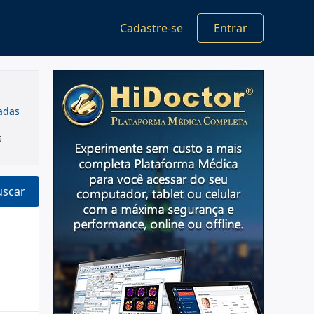
Cadastre-se
Entrar
cadas
s
uscar