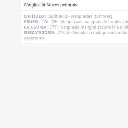
Gânglios linfáticos peitorais
CAPÍTULO :
Capítulo II - Neoplasias [tumores]
GRUPO :
- Neoplasias malignas de localizaçõe
C76-C80
CATEGORIA :
- Neoplasia maligna secundária e não
C77
SUBCATEGORIA :
- Neoplasia maligna secundári
C77.3
superiores