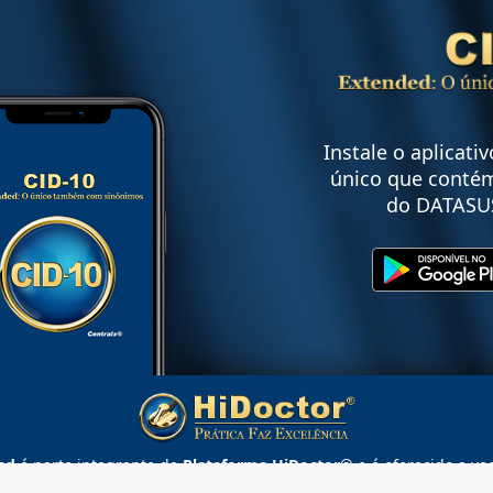
Instale o aplicati
único que contém
do DATASU
ed
é parte integrante da
Plataforma HiDoctor®
e é oferecido a vo