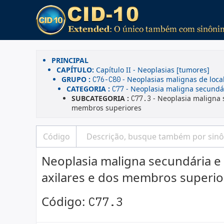
PRINCIPAL
CAPÍTULO:
Capítulo II - Neoplasias [tumores]
GRUPO :
- Neoplasias malignas de local
C76-C80
CATEGORIA :
- Neoplasia maligna secundári
C77
SUBCATEGORIA :
- Neoplasia maligna s
C77.3
membros superiores
Neoplasia maligna secundária e 
axilares e dos membros superio
Código:
C77.3