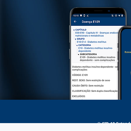
O
CID-10 Extend