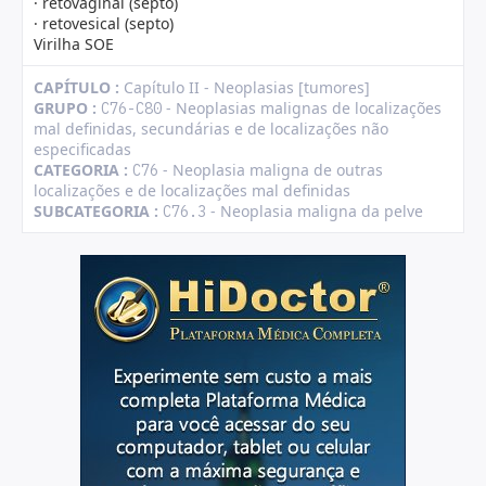
· retovaginal (septo)
· retovesical (septo)
Virilha SOE
CAPÍTULO :
Capítulo II - Neoplasias [tumores]
GRUPO :
- Neoplasias malignas de localizações
C76-C80
mal definidas, secundárias e de localizações não
especificadas
CATEGORIA :
- Neoplasia maligna de outras
C76
localizações e de localizações mal definidas
SUBCATEGORIA :
- Neoplasia maligna da pelve
C76.3