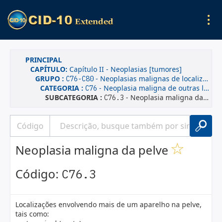
PRINCIPAL
CAPÍTULO:
Capítulo II - Neoplasias [tumores]
GRUPO :
- Neoplasias malignas de localizações mal definidas, secundárias e de localizações não especificadas
C76-C80
CATEGORIA :
- Neoplasia maligna de outras localizações e de localizações mal definidas
C76
SUBCATEGORIA :
- Neoplasia maligna da pelve
C76.3
Neoplasia maligna da pelve
Código:
C76.3
Localizações envolvendo mais de um aparelho na pelve,
tais como: