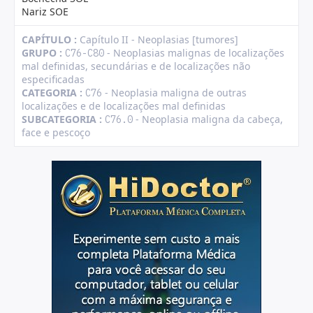
Nariz SOE
CAPÍTULO :
Capítulo II - Neoplasias [tumores]
GRUPO :
- Neoplasias malignas de localizações
C76-C80
mal definidas, secundárias e de localizações não
especificadas
CATEGORIA :
- Neoplasia maligna de outras
C76
localizações e de localizações mal definidas
SUBCATEGORIA :
- Neoplasia maligna da cabeça,
C76.0
face e pescoço