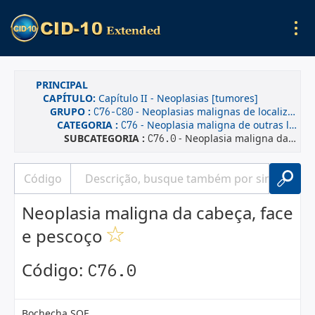
PRINCIPAL
CAPÍTULO:
Capítulo II - Neoplasias [tumores]
GRUPO :
- Neoplasias malignas de localizações mal definidas, secundárias e de localizações não especificadas
C76-C80
CATEGORIA :
- Neoplasia maligna de outras localizações e de localizações mal definidas
C76
SUBCATEGORIA :
- Neoplasia maligna da cabeça, face e pescoço
C76.0
Neoplasia maligna da cabeça, face
e pescoço
Código:
C76.0
Bochecha SOE