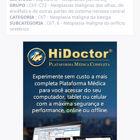
GRUPO :
- Neoplasias malignas dos olhos, do
C69-C72
encéfalo e de outras partes do sistema nervoso central
CATEGORIA :
- Neoplasia maligna da bexiga
C67
SUBCATEGORIA :
- Neoplasia maligna do orifício
C67.6
uretérico