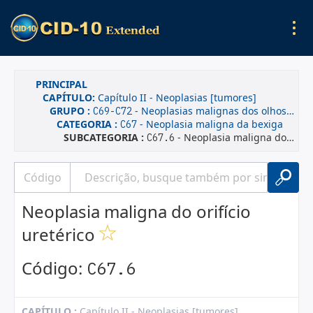
PRINCIPAL
CAPÍTULO:
Capítulo II - Neoplasias [tumores]
GRUPO :
- Neoplasias malignas dos olhos, do encéfalo e de outras partes do sistema nervoso central
C69-C72
CATEGORIA :
- Neoplasia maligna da bexiga
C67
SUBCATEGORIA :
- Neoplasia maligna do orifício uretérico
C67.6
Neoplasia maligna do orifício
uretérico
Código:
C67.6
CAPÍTULO :
Capítulo II - Neoplasias [tumores]