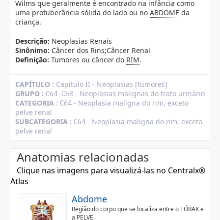
Wilms que geralmente é encontrado na infância como
uma protuberância sólida do lado ou no
ABDOME
da
criança.
Descrição:
Neoplasias Renais
Sinônimo:
Câncer dos Rins;Câncer Renal
Definição:
Tumores ou câncer do
RIM
.
CAPÍTULO :
Capítulo II - Neoplasias [tumores]
GRUPO :
- Neoplasias malignas do trato urinário
C64-C68
CATEGORIA :
- Neoplasia maligna do rim, exceto
C64
pelve renal
SUBCATEGORIA :
- Neoplasia maligna do rim, exceto
C64
pelve renal
Anatomias relacionadas
Clique nas imagens para visualizá-las no Centralx®
Atlas
Abdome
Região do corpo que se localiza entre o TÓRAX e
a PELVE.