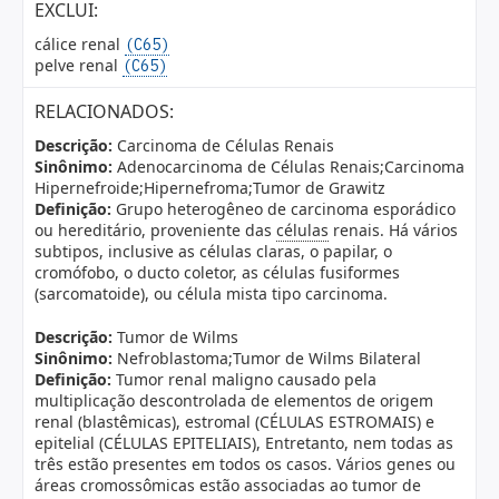
EXCLUI:
cálice renal
(C65)
pelve renal
(C65)
RELACIONADOS:
Descrição:
Carcinoma de Células Renais
Sinônimo:
Adenocarcinoma de Células Renais;Carcinoma
Hipernefroide;Hipernefroma;Tumor de Grawitz
Definição:
Grupo heterogêneo de carcinoma esporádico
ou hereditário, proveniente das
células
renais. Há vários
subtipos, inclusive as células claras, o papilar, o
cromófobo, o ducto coletor, as células fusiformes
(sarcomatoide), ou célula mista tipo carcinoma.
Descrição:
Tumor de Wilms
Sinônimo:
Nefroblastoma;Tumor de Wilms Bilateral
Definição:
Tumor renal maligno causado pela
multiplicação descontrolada de elementos de origem
renal (blastêmicas), estromal (CÉLULAS ESTROMAIS) e
epitelial (CÉLULAS EPITELIAIS), Entretanto, nem todas as
três estão presentes em todos os casos. Vários genes ou
áreas cromossômicas estão associadas ao tumor de