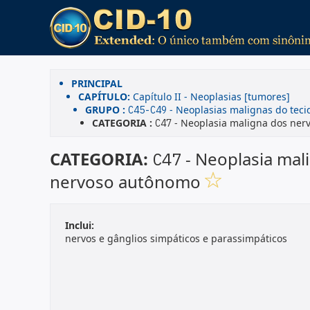
PRINCIPAL
CAPÍTULO:
Capítulo II - Neoplasias [tumores]
GRUPO :
- Neoplasias malignas do tecid
C45-C49
CATEGORIA :
- Neoplasia maligna dos nerv
C47
CATEGORIA:
- Neoplasia mali
C47
nervoso autônomo
Inclui:
nervos e gânglios simpáticos e parassimpáticos