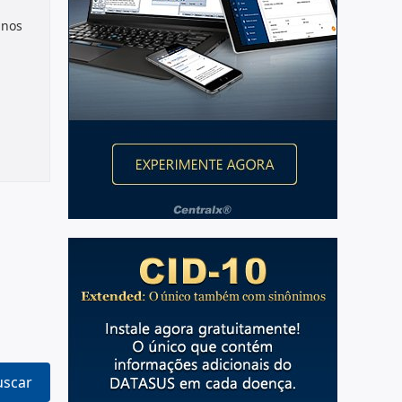
gnos
es
re do
uscar