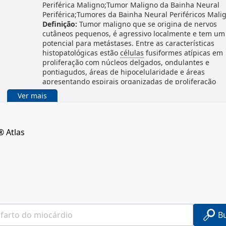
Periférica Maligno;Tumor Maligno da Bainha Neural
Periférica;Tumores da Bainha Neural Periféricos Mali
Definição:
Tumor maligno que se origina de nervos
cutâneos pequenos, é agressivo localmente e tem um
potencial para metástases. Entre as características
histopatológicas estão
células
fusiformes atípicas em
proliferação com núcleos delgados, ondulantes e
pontiagudos, áreas de hipocelularidade e áreas
apresentando espirais organizadas de proliferação
fibroblástica. Os locais principais mais comuns são as
Ver mais
extremidades, o retroperitônio e o tronco. Esse tumor
tendem a aparecer na infância, muitas vezes em
associação com NEUROFIBROMATOSE 1. (Tradução liv
original: DeVita et al., Cancer: Principles & Practice of
® Atlas
Oncology, 5th ed, p1662; Mayo Clin Proc 1990
Feb;65(2):164-72)
B