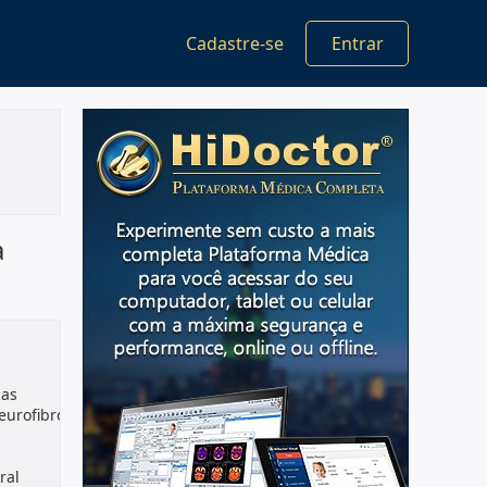
Cadastre-se
Entrar
a
as
eurofibrossarcomas;Sarcoma
ral