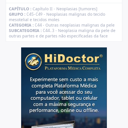
CAPÍTULO :
Capítulo II - Neoplasias [tumores]
GRUPO :
- Neoplasias malignas do tecido
C45-C49
mesotelial e tecidos moles
CATEGORIA :
- Outras neoplasias malignas da pele
C44
SUBCATEGORIA :
- Neoplasia maligna da pele de
C44.3
outras partes e de partes não especificadas da face