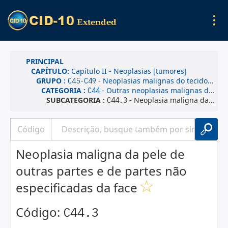
PRINCIPAL
CAPÍTULO:
Capítulo II - Neoplasias [tumores]
GRUPO :
- Neoplasias malignas do tecido mesotelial e tecidos moles
C45-C49
CATEGORIA :
- Outras neoplasias malignas da pele
C44
SUBCATEGORIA :
- Neoplasia maligna da pele de outras partes e de partes não especificadas da face
C44.3
Neoplasia maligna da pele de
outras partes e de partes não
especificadas da face
Código:
C44.3