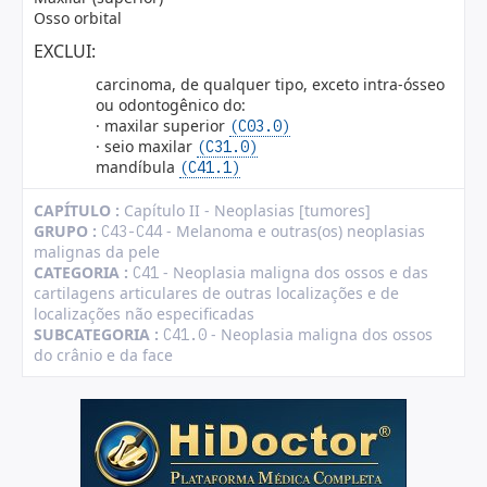
Osso orbital
EXCLUI:
carcinoma, de qualquer tipo, exceto intra-ósseo
ou odontogênico do:
· maxilar superior
(C03.0)
· seio maxilar
(C31.0)
mandíbula
(C41.1)
CAPÍTULO :
Capítulo II - Neoplasias [tumores]
GRUPO :
- Melanoma e outras(os) neoplasias
C43-C44
malignas da pele
CATEGORIA :
- Neoplasia maligna dos ossos e das
C41
cartilagens articulares de outras localizações e de
localizações não especificadas
SUBCATEGORIA :
- Neoplasia maligna dos ossos
C41.0
do crânio e da face