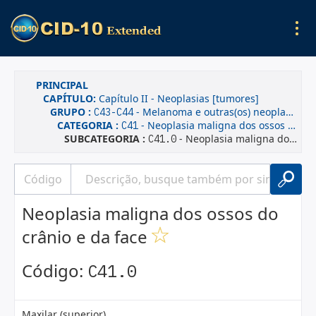
PRINCIPAL
CAPÍTULO:
Capítulo II - Neoplasias [tumores]
GRUPO :
- Melanoma e outras(os) neoplasias malignas da pele
C43-C44
CATEGORIA :
- Neoplasia maligna dos ossos e das cartilagens articulares de outras localizações e de localizações não especificadas
C41
SUBCATEGORIA :
- Neoplasia maligna dos ossos do crânio e da face
C41.0
Neoplasia maligna dos ossos do
crânio e da face
Código:
C41.0
Maxilar (superior)