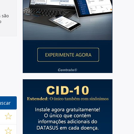
 são
o
uscar