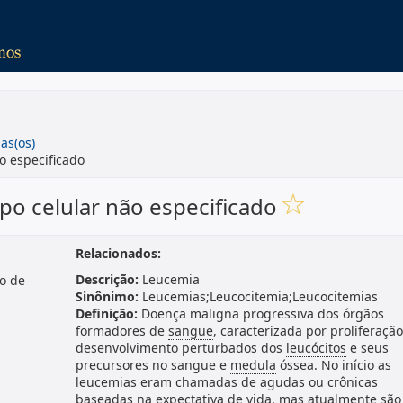
as(os)
o especificado
ipo celular não especificado
Relacionados:
Descrição:
Leucemia
o de
Sinônimo:
Leucemias;Leucocitemia;Leucocitemias
Definição:
Doença maligna progressiva dos órgãos
formadores de
sangue
, caracterizada por proliferação
desenvolvimento perturbados dos
leucócitos
e seus
precursores no sangue e
medula
óssea. No início as
leucemias eram chamadas de agudas ou crônicas
baseadas na expectativa de vida, mas atualmente são