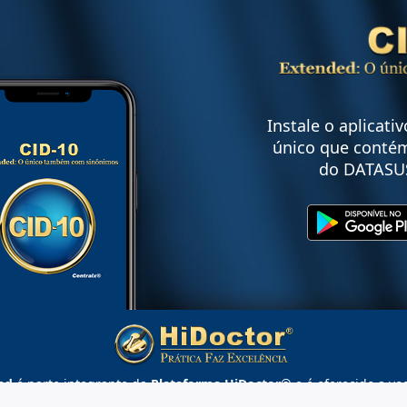
Instale o aplicati
único que contém
do DATASU
ed
é parte integrante da
Plataforma HiDoctor®
e é oferecido a vo