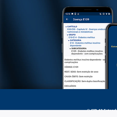
O
CID-10 Extend