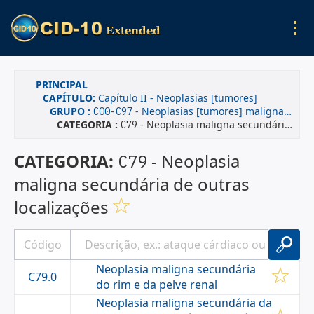
PRINCIPAL
CAPÍTULO:
Capítulo II - Neoplasias [tumores]
GRUPO :
- Neoplasias [tumores] malignas(os)
C00-C97
CATEGORIA :
- Neoplasia maligna secundária de outras localizações
C79
CATEGORIA:
- Neoplasia
C79
maligna secundária de outras
localizações
Neoplasia maligna secundária
C79.0
do rim e da pelve renal
Neoplasia maligna secundária da