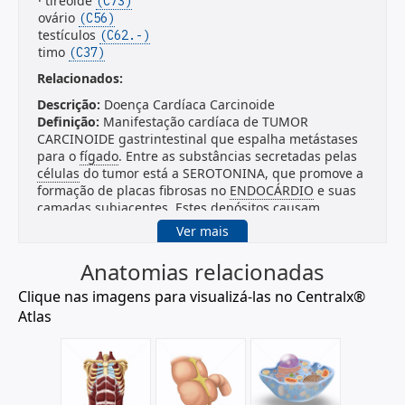
· tireóide
(C73)
ovário
(C56)
testículos
(C62.-)
timo
(C37)
Relacionados:
Descrição:
Doença Cardíaca Carcinoide
Definição:
Manifestação cardíaca de TUMOR
CARCINOIDE gastrintestinal que espalha metástases
para o
fígado
. Entre as substâncias secretadas pelas
células
do tumor está a SEROTONINA, que promove a
formação de placas fibrosas no
ENDOCÁRDIO
e suas
camadas subjacentes. Estes depósitos causam
distorção da VALVA TRICÚSPIDE e consequentemente
Ver mais
a VALVA PULMONAR levando a ESTENOSE e
regurgitação de valva.
Anatomias relacionadas
Descrição:
Tumor Carcinoide
Clique nas imagens para visualizá-las no Centralx®
Sinônimo:
Argentafinoma;Carcinoide;Carcinoide de
Atlas
Células Caliciformes
Definição:
Neoplasia geralmente pequena, de
crescimento lento, composta de ilhas de
células
redondas, oxifílicas ou fusiformes de tamanho médio,
com números vesiculares moderadamente pequenos,