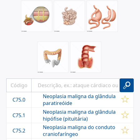
ENDÓCRINAS
.
Neoplasia maligna da glândula
C75.0
paratireóide
Neoplasia maligna da glândula
C75.1
hipófise (pituitária)
Neoplasia maligna do conduto
C75.2
craniofaríngeo