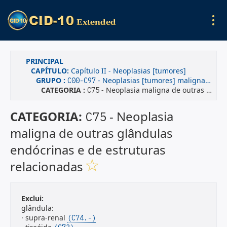
PRINCIPAL
CAPÍTULO:
Capítulo II - Neoplasias [tumores]
GRUPO :
- Neoplasias [tumores] malignas(os)
C00-C97
CATEGORIA :
- Neoplasia maligna de outras glândulas endócrinas e de estruturas relacionadas
C75
CATEGORIA:
- Neoplasia
C75
maligna de outras glândulas
endócrinas e de estruturas
relacionadas
Exclui:
glândula:
· supra-renal
(C74.-)