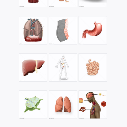
e recobertas por
mucosa
intacta com uma superfície
de corte amarela; as células neoplásicas
frequentemente apresentam-se em paliçada na
periferia dos pequenos grupos, e estes últimos
possuem uma tendência a infiltrar o tecido adjacente.
Estas neoplasias ocorrem em qualquer parte do
trajeto gastrointestinal (e nos
pulmões
e outros
locais), com aproximadamente 90 por cento no
apêndice
e o restante principalmente no
íleo
, mas
também no
estômago
, em outras partes do
intestino
delgado
,
colo
e
reto
; as do apêndice e tumores
pequenos raramente metastatizam, mas as
incidências descritas de metástases de outros locais
primários e de tumores com mais de 2,0 cm de
diâmetro variam de 25 a 75 por cento; os
linfonodos
no
abdome
e no
fígado
podem apresentar grande
envolvimento, mas as metástases acima do
diafragma
são raras. (Stedman, 25a ed)
Descrição:
Neoplasias das Glândulas Endócrinas
Sinônimo:
Câncer de Glândula Endócrina;Câncer
Endócrino
Definição:
Tumores ou câncer das
GLÂNDULAS