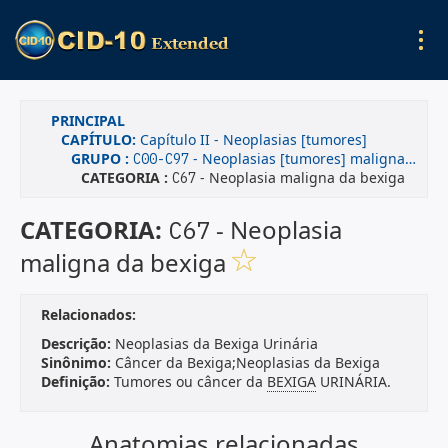
PRINCIPAL
CAPÍTULO:
Capítulo II - Neoplasias [tumores]
GRUPO :
- Neoplasias [tumores] malignas(os)
C00-C97
CATEGORIA :
- Neoplasia maligna da bexiga
C67
CATEGORIA:
- Neoplasia
C67
maligna da bexiga
Relacionados:
Descrição:
Neoplasias da Bexiga Urinária
Sinônimo:
Câncer da Bexiga;Neoplasias da Bexiga
Definição:
Tumores ou câncer da
BEXIGA
URINÁRIA.
Anatomias relacionadas