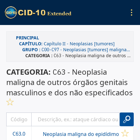
PRINCIPAL
CAPÍTULO:
Capítulo II - Neoplasias [tumores]
GRUPO :
- Neoplasias [tumores] malignas(os)
C00-C97
CATEGORIA :
- Neoplasia maligna de outros órgãos genitais masculinos e dos não especificados
C63
CATEGORIA:
- Neoplasia
C63
maligna de outros órgãos genitais
masculinos e dos não especificados
C63.0
Neoplasia maligna do epidídimo