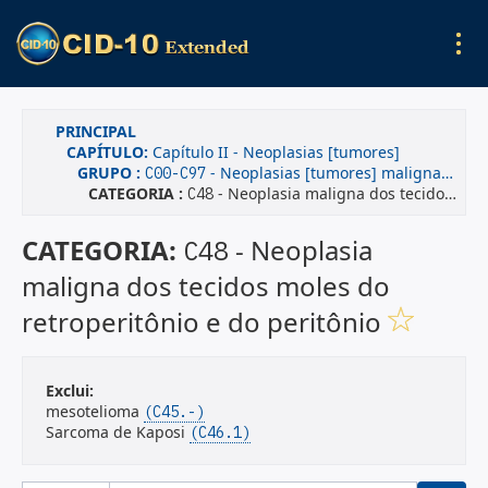
PRINCIPAL
CAPÍTULO:
Capítulo II - Neoplasias [tumores]
GRUPO :
- Neoplasias [tumores] malignas(os)
C00-C97
CATEGORIA :
- Neoplasia maligna dos tecidos moles do retroperitônio e do peritônio
C48
CATEGORIA:
- Neoplasia
C48
maligna dos tecidos moles do
retroperitônio e do peritônio
Exclui:
mesotelioma
(C45.-)
Sarcoma de Kaposi
(C46.1)