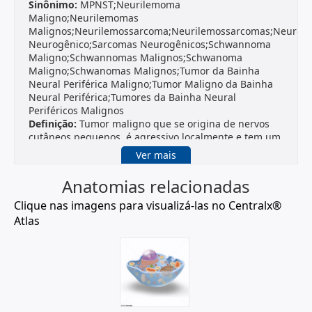
Sinônimo:
MPNST;Neurilemoma
Maligno;Neurilemomas
Malignos;Neurilemossarcoma;Neurilemossarcomas;Neurofi
Neurogênico;Sarcomas Neurogênicos;Schwannoma
Maligno;Schwannomas Malignos;Schwanoma
Maligno;Schwanomas Malignos;Tumor da Bainha
Neural Periférica Maligno;Tumor Maligno da Bainha
Neural Periférica;Tumores da Bainha Neural
Periféricos Malignos
Definição:
Tumor maligno que se origina de nervos
cutâneos pequenos, é agressivo localmente e tem um
potencial para metástases. Entre as características
Ver mais
histopatológicas estão
células
fusiformes atípicas em
proliferação com núcleos delgados, ondulantes e
Anatomias relacionadas
pontiagudos, áreas de hipocelularidade e áreas
apresentando espirais organizadas de proliferação
Clique nas imagens para visualizá-las no Centralx®
fibroblástica. Os locais principais mais comuns são as
Atlas
extremidades, o retroperitônio e o tronco. Esse
tumores tendem a aparecer na infância, muitas vezes
em associação com NEUROFIBROMATOSE 1. (Tradução
livre do original: DeVita et al., Cancer: Principles &
Practice of Oncology, 5th ed, p1662; Mayo Clin Proc
1990 Feb;65(2):164-72)