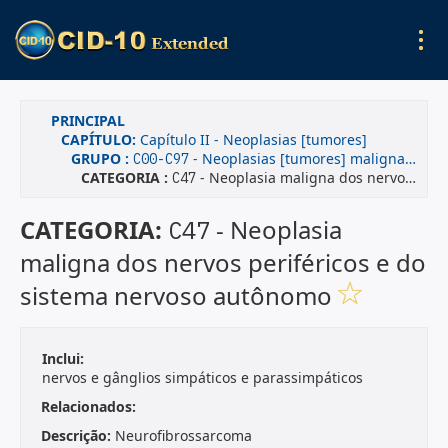
PRINCIPAL
CAPÍTULO:
Capítulo II - Neoplasias [tumores]
GRUPO :
- Neoplasias [tumores] malignas(os)
C00-C97
CATEGORIA :
- Neoplasia maligna dos nervos periféricos e do sistema nervoso autônomo
C47
CATEGORIA:
- Neoplasia
C47
maligna dos nervos periféricos e do
sistema nervoso autônomo
Inclui:
nervos e gânglios simpáticos e parassimpáticos
Relacionados:
Descrição:
Neurofibrossarcoma