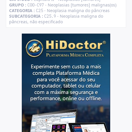
GRUPO :
- Neoplasias [tumores] malignas(os)
C00-C97
CATEGORIA :
- Neoplasia maligna do pâncreas
C25
SUBCATEGORIA :
- Neoplasia maligna do
C25.9
pâncreas, não especificado