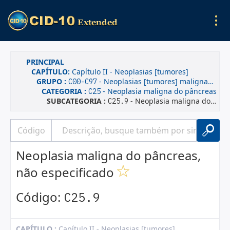
PRINCIPAL
CAPÍTULO:
Capítulo II - Neoplasias [tumores]
GRUPO :
- Neoplasias [tumores] malignas(os)
C00-C97
CATEGORIA :
- Neoplasia maligna do pâncreas
C25
SUBCATEGORIA :
- Neoplasia maligna do pâncreas, não especificado
C25.9
Neoplasia maligna do pâncreas,
não especificado
Código:
C25.9
CAPÍTULO :
Capítulo II - Neoplasias [tumores]