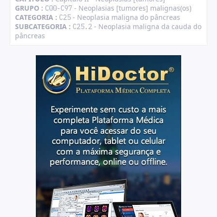
GRUPO :
- Neoplasias [tumores] malignas(os)
C00-C97
CATEGORIA :
- Neoplasia maligna do pâncreas
C25
SUBCATEGORIA :
- Neoplasia maligna da cauda do
C25.2
pâncreas