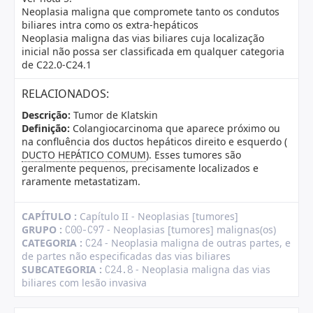
Neoplasia maligna que compromete tanto os condutos
biliares intra como os extra-hepáticos
Neoplasia maligna das vias biliares cuja localização
inicial não possa ser classificada em qualquer categoria
de C22.0-C24.1
RELACIONADOS:
Descrição:
Tumor de Klatskin
Definição:
Colangiocarcinoma que aparece próximo ou
na confluência dos ductos hepáticos direito e esquerdo (
DUCTO HEPÁTICO COMUM
). Esses tumores são
geralmente pequenos, precisamente localizados e
raramente metastatizam.
CAPÍTULO :
Capítulo II - Neoplasias [tumores]
GRUPO :
- Neoplasias [tumores] malignas(os)
C00-C97
CATEGORIA :
- Neoplasia maligna de outras partes, e
C24
de partes não especificadas das vias biliares
SUBCATEGORIA :
- Neoplasia maligna das vias
C24.8
biliares com lesão invasiva