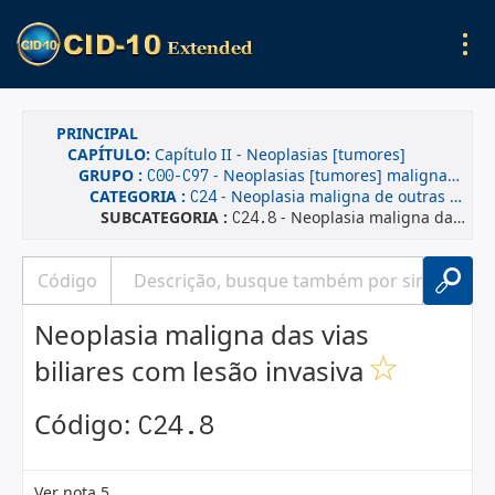
PRINCIPAL
CAPÍTULO:
Capítulo II - Neoplasias [tumores]
GRUPO :
- Neoplasias [tumores] malignas(os)
C00-C97
CATEGORIA :
- Neoplasia maligna de outras partes, e de partes não especificadas das vias biliares
C24
SUBCATEGORIA :
- Neoplasia maligna das vias biliares com lesão invasiva
C24.8
Neoplasia maligna das vias
biliares com lesão invasiva
Código:
C24.8
Ver nota 5.