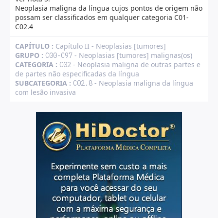
Neoplasia maligna da língua cujos pontos de origem não
possam ser classificados em qualquer categoria C01-
C02.4
CAPÍTULO :
Capítulo II - Neoplasias [tumores]
GRUPO :
- Neoplasias [tumores] malignas(os)
C00-C97
CATEGORIA :
- Neoplasia maligna de outras partes e
C02
de partes não especificadas da língua
SUBCATEGORIA :
- Neoplasia maligna da língua
C02.8
com lesão invasiva