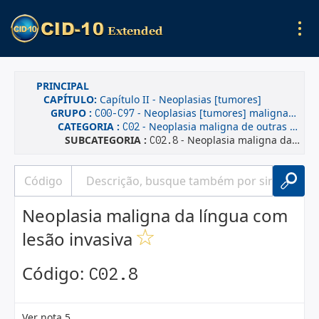
PRINCIPAL
CAPÍTULO:
Capítulo II - Neoplasias [tumores]
GRUPO :
- Neoplasias [tumores] malignas(os)
C00-C97
CATEGORIA :
- Neoplasia maligna de outras partes e de partes não especificadas da língua
C02
SUBCATEGORIA :
- Neoplasia maligna da língua com lesão invasiva
C02.8
Neoplasia maligna da língua com
lesão invasiva
Código:
C02.8
Ver nota 5.