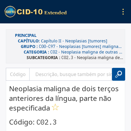
PRINCIPAL
CAPÍTULO:
Capítulo II - Neoplasias [tumores]
GRUPO :
- Neoplasias [tumores] malignas(os)
C00-C97
CATEGORIA :
- Neoplasia maligna de outras partes e de partes não especificadas da língua
C02
SUBCATEGORIA :
- Neoplasia maligna de dois terços anteriores da língua, parte não especificada
C02.3
Neoplasia maligna de dois terços
anteriores da língua, parte não
especificada
Código:
C02.3