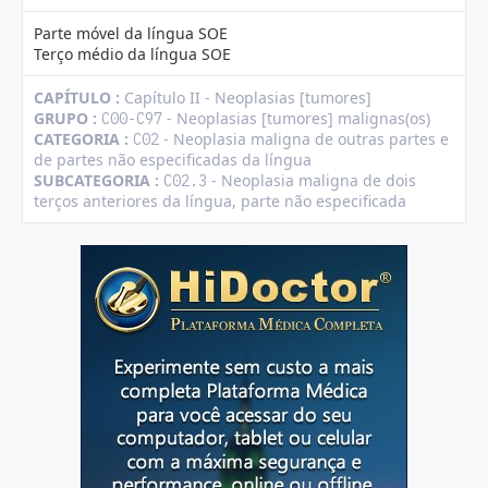
Parte móvel da língua SOE
Terço médio da língua SOE
CAPÍTULO :
Capítulo II - Neoplasias [tumores]
GRUPO :
- Neoplasias [tumores] malignas(os)
C00-C97
CATEGORIA :
- Neoplasia maligna de outras partes e
C02
de partes não especificadas da língua
SUBCATEGORIA :
- Neoplasia maligna de dois
C02.3
terços anteriores da língua, parte não especificada