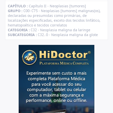
CAPÍTULO :
Capítulo II - Neoplasias [tumores]
GRUPO :
- Neoplasias [tumores] malignas(os),
C00-C75
declaradas ou presumidas como primárias, de
localizações especificadas, exceto dos tecidos linfático,
hematopoético e tecidos correlatos
CATEGORIA :
- Neoplasia maligna da laringe
C32
SUBCATEGORIA :
- Neoplasia maligna da glote
C32.0