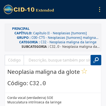
PRINCIPAL
CAPÍTULO:
Capítulo II - Neoplasias [tumores]
GRUPO :
- Neoplasias [tumores] malignas(os), declaradas ou presumidas como primárias, de localizações especificadas, exceto dos tecidos linfático, hematopoético e tecidos correlatos
C00-C75
CATEGORIA :
- Neoplasia maligna da laringe
C32
SUBCATEGORIA :
- Neoplasia maligna da glote
C32.0
Neoplasia maligna da glote
Código:
C32.0
Corda vocal (verdadeira) SOE
Musculatura intrínseca da laringe