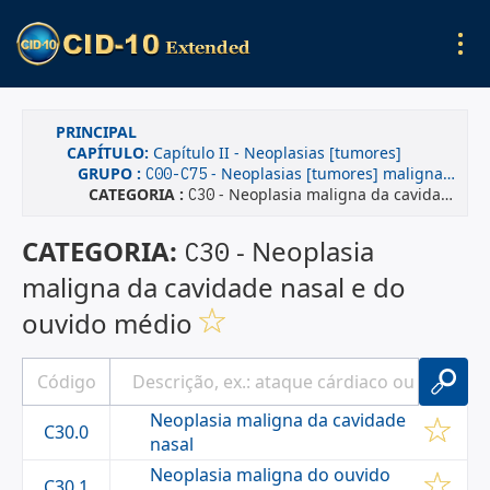
PRINCIPAL
CAPÍTULO:
Capítulo II - Neoplasias [tumores]
GRUPO :
- Neoplasias [tumores] malignas(os), declaradas ou presumidas como primárias, de localizações especificadas, exceto dos tecidos linfático, hematopoético e tecidos correlatos
C00-C75
CATEGORIA :
- Neoplasia maligna da cavidade nasal e do ouvido médio
C30
CATEGORIA:
- Neoplasia
C30
maligna da cavidade nasal e do
ouvido médio
Neoplasia maligna da cavidade
C30.0
nasal
Neoplasia maligna do ouvido
C30.1