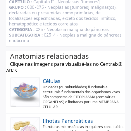
CAPÍTULO :
Capítulo II - Neoplasias [tumores]
GRUPO :
- Neoplasias [tumores] malignas(os),
C00-C75
declaradas ou presumidas como primárias, de
localizações especificadas, exceto dos tecidos linfático,
hematopoético e tecidos correlatos
CATEGORIA :
- Neoplasia maligna do pâncreas
C25
SUBCATEGORIA :
- Neoplasia maligna do pâncreas
C25.4
endócrino
Anatomias relacionadas
Clique nas imagens para visualizá-las no Centralx®
Atlas
Células
Unidades (ou subunidades) funcionais e
estruturais fundamentais dos organismos vivos.
São compostas de CITOPLASMA (com várias
ORGANELAS) e limitadas por uma MEMBRANA
CELULAR.
Ilhotas Pancreáticas
Estruturas microscópicas irregulares constituídas