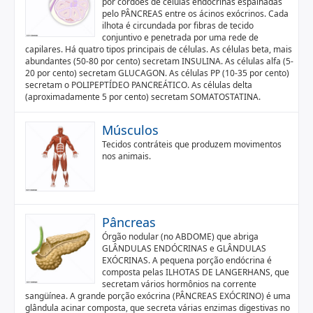
por cordões de células endócrinas espalhadas
pelo PÂNCREAS entre os ácinos exócrinos. Cada
ilhota é circundada por fibras de tecido
conjuntivo e penetrada por uma rede de
capilares. Há quatro tipos principais de células. As células beta, mais
abundantes (50-80 por cento) secretam INSULINA. As células alfa (5-
20 por cento) secretam GLUCAGON. As células PP (10-35 por cento)
secretam o POLIPEPTÍDEO PANCREÁTICO. As células delta
(aproximadamente 5 por cento) secretam SOMATOSTATINA.
Músculos
Tecidos contráteis que produzem movimentos
nos animais.
Pâncreas
Órgão nodular (no ABDOME) que abriga
GLÂNDULAS ENDÓCRINAS e GLÂNDULAS
EXÓCRINAS. A pequena porção endócrina é
composta pelas ILHOTAS DE LANGERHANS, que
secretam vários hormônios na corrente
sangüínea. A grande porção exócrina (PÂNCREAS EXÓCRINO) é uma
glândula acinar composta, que secreta várias enzimas digestivas no