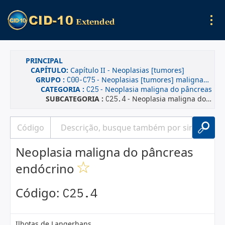
PRINCIPAL
CAPÍTULO:
Capítulo II - Neoplasias [tumores]
GRUPO :
- Neoplasias [tumores] malignas(os), declaradas ou presumidas como primárias, de localizações especificadas, exceto dos tecidos linfático, hematopoético e tecidos correlatos
C00-C75
CATEGORIA :
- Neoplasia maligna do pâncreas
C25
SUBCATEGORIA :
- Neoplasia maligna do pâncreas endócrino
C25.4
Neoplasia maligna do pâncreas
endócrino
Código:
C25.4
Ilhotas de Langerhans