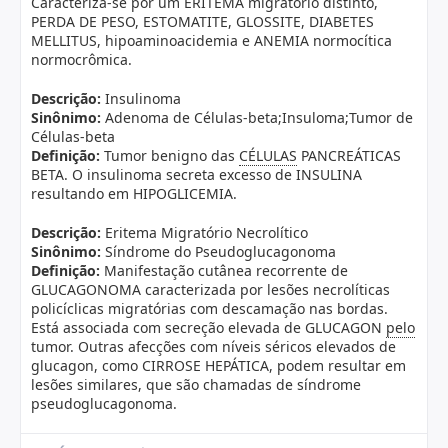
Caracteriza-se por um ERITEMA migratório distinto,
PERDA DE PESO, ESTOMATITE, GLOSSITE, DIABETES
MELLITUS, hipoaminoacidemia e ANEMIA normocítica
normocrômica.
Descrição:
Insulinoma
Sinônimo:
Adenoma de Células-beta;Insuloma;Tumor de
Células-beta
Definição:
Tumor benigno das
CÉLULAS
PANCREÁTICAS
BETA. O insulinoma secreta excesso de INSULINA
resultando em HIPOGLICEMIA.
Descrição:
Eritema Migratório Necrolítico
Sinônimo:
Síndrome do Pseudoglucagonoma
Definição:
Manifestação cutânea recorrente de
GLUCAGONOMA caracterizada por lesões necrolíticas
policíclicas migratórias com descamação nas bordas.
Está associada com secreção elevada de GLUCAGON
pelo
tumor. Outras afecções com níveis séricos elevados de
glucagon, como CIRROSE HEPÁTICA, podem resultar em
lesões similares, que são chamadas de síndrome
pseudoglucagonoma.