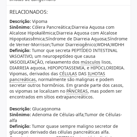
RELACIONADOS:
Descrição:
Vipoma
Sinônimo:
Cólera Pancreática;Diarreia Aquosa com
Alcalose Hipokalêmica;Diarreia Aquosa com Alcalose
Hipopotassêmica;Síndrome de Diarreia Aquosa;Síndrome
de Verner-Morrison;Tumor Diarreiogênico;WDHA;WDHH
Definição:
Tumor que secreta PEPTÍDEO INTESTINAL
VASOATIVO, um neuropeptídeo que causa
VASODILATAÇÃO, relaxamento dos
músculos
lisos,
DIARREIA aquosa, HIPOPOTASSEMIA, e HIPOCLORIDRIA.
Vipomas, derivados das
CÉLULAS
DAS
ILHOTAS
pancreáticas
, normalmente são malignas e podem
secretar outros hormônios. Em grande parte dos casos,
os vipomas se localizam no
PÂNCREAS
, mas podem ser
encontrados em sítios extrapancreáticos.
Descrição:
Glucagonoma
Sinônimo:
Adenoma de Células-alfa;Tumor de Células-
alfa
Definição:
Tumor quase sempre maligno secretor de
glucagon derivado das células pancreáticas alfa.