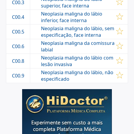
C00.3
Respiratório;Neoplasias do Trato
superior, face interna
Respiratório;Tumores do Aparelho
Neoplasia maligna do lábio
Respiratório;Tumores do Trato Respiratório
C00.4
inferior, face interna
Definição:
Crescimento novo e anormal do tecido do
SISTEMA RESPIRATÓRIO
.
Neoplasia maligna do lábio, sem
C00.5
especificação, face interna
Descrição:
Neoplasias Gengivais
Neoplasia maligna da comissura
Sinônimo:
Epúlide Congênito;Lesão Periférica
C00.6
labial
Congênita
Definição:
Novo crescimento anormal de tecido na
Neoplasia maligna do lábio com
C00.8
GENGIVA.
lesão invasiva
Neoplasia maligna do lábio, não
Descrição:
Neoplasias da Língua
C00.9
Sinônimo:
Câncer da Língua
especificado
Definição:
Tumores ou câncer da
LÍNGUA
.