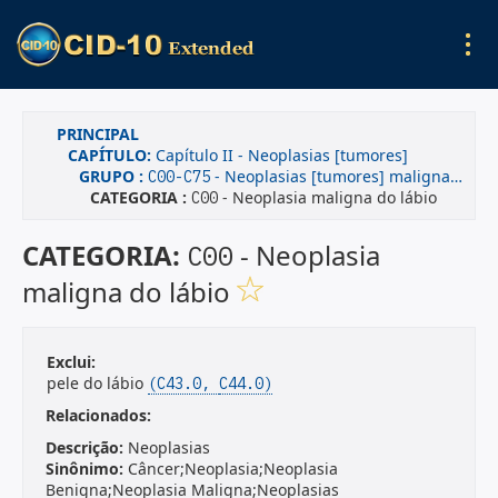
PRINCIPAL
CAPÍTULO:
Capítulo II - Neoplasias [tumores]
GRUPO :
- Neoplasias [tumores] malignas(os), declaradas ou presumidas como primárias, de localizações especificadas, exceto dos tecidos linfático, hematopoético e tecidos correlatos
C00-C75
CATEGORIA :
- Neoplasia maligna do lábio
C00
CATEGORIA:
- Neoplasia
C00
maligna do lábio
Exclui:
pele do lábio
(C43.0,
C44.0)
Relacionados:
Descrição:
Neoplasias
Sinônimo:
Câncer;Neoplasia;Neoplasia
Benigna;Neoplasia Maligna;Neoplasias