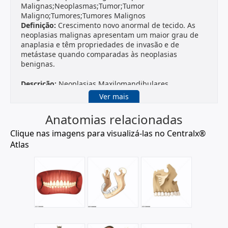
Malignas;Neoplasmas;Tumor;Tumor
Maligno;Tumores;Tumores Malignos
Definição:
Crescimento novo anormal de tecido. As
neoplasias malignas apresentam um maior grau de
anaplasia e têm propriedades de invasão e de
metástase quando comparadas às neoplasias
benignas.
Descrição:
Neoplasias Maxilomandibulares
Sinônimo:
Câncer de Mandíbula e Maxilar;Câncer
Ver mais
Maxilomandibular
Definição:
Câncer ou tumores inespecíficos da
Anatomias relacionadas
MAXILA
ou
MANDÍBULA
. Para neoplasias da maxila há
o termo NEOPLASIAS
MAXILARES
e para a mandíbula
Clique nas imagens para visualizá-las no Centralx®
há o termo NEOPLASIAS MANDIBULARES.
Atlas
Descrição:
Neoplasias Mandibulares
Definição:
Tumores ou câncer da
MANDÍBULA
.
Descrição:
Neoplasias Bucais
Sinônimo:
Câncer Bucal;Câncer da Boca;Câncer da
Cavidade Bucal;Câncer da Cavidade Oral;Câncer de
Boca;Câncer de Cavidade Bucal;Câncer de Cavidade