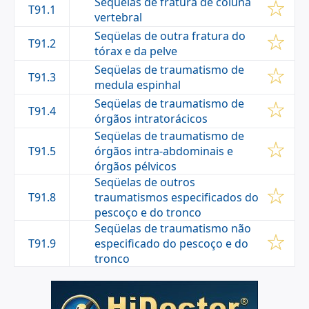
Seqüelas de fratura de coluna
T91.1
vertebral
Seqüelas de outra fratura do
T91.2
tórax e da pelve
Seqüelas de traumatismo de
T91.3
medula espinhal
Seqüelas de traumatismo de
T91.4
órgãos intratorácicos
Seqüelas de traumatismo de
T91.5
órgãos intra-abdominais e
órgãos pélvicos
Seqüelas de outros
T91.8
traumatismos especificados do
pescoço e do tronco
Seqüelas de traumatismo não
T91.9
especificado do pescoço e do
tronco