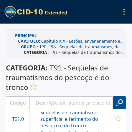
PRINCIPAL
CAPÍTULO:
Capítulo XIX - Lesões, envenenamento e algumas outras conseqüências de causas externas
GRUPO :
- Seqüelas de traumatismos, de intoxicações e de outras conseqüências das causas externas
T90-T98
CATEGORIA :
- Seqüelas de traumatismos do pescoço e do tronco
T91
CATEGORIA:
- Seqüelas de
T91
traumatismos do pescoço e do
tronco
Seqüelas de traumatismo
T91.0
superficial e ferimento do
pescoço e do tronco