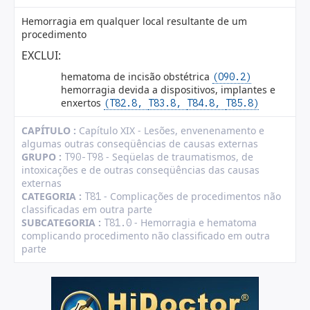
Hemorragia em qualquer local resultante de um
procedimento
EXCLUI:
hematoma de incisão obstétrica
(O90.2)
hemorragia devida a dispositivos, implantes e
enxertos
(T82.8,
T83.8,
T84.8,
T85.8)
CAPÍTULO :
Capítulo XIX - Lesões, envenenamento e
algumas outras conseqüências de causas externas
GRUPO :
- Seqüelas de traumatismos, de
T90-T98
intoxicações e de outras conseqüências das causas
externas
CATEGORIA :
- Complicações de procedimentos não
T81
classificadas em outra parte
SUBCATEGORIA :
- Hemorragia e hematoma
T81.0
complicando procedimento não classificado em outra
parte