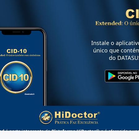
Instale o aplicati
único que contém
do DATASU
ed
é parte integrante da
Plataforma HiDoctor®
e é oferecido a vo