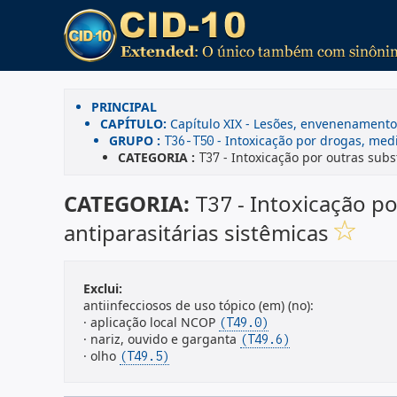
PRINCIPAL
CAPÍTULO:
Capítulo XIX - Lesões, envenenament
GRUPO :
- Intoxicação por drogas, med
T36-T50
CATEGORIA :
- Intoxicação por outras subs
T37
CATEGORIA:
- Intoxicação po
T37
antiparasitárias sistêmicas
Exclui:
antiinfecciosos de uso tópico (em) (no):
· aplicação local NCOP
(T49.0)
· nariz, ouvido e garganta
(T49.6)
· olho
(T49.5)