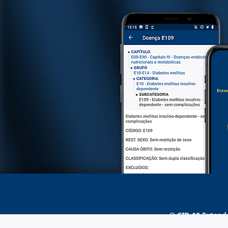
O
CID-10 Extend