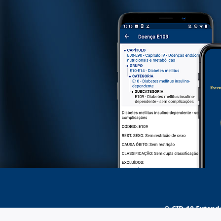
O
CID-10 Extend