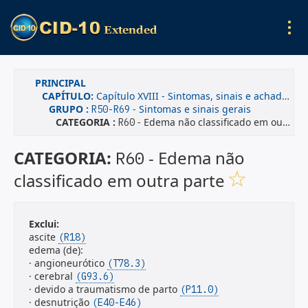
PRINCIPAL
CAPÍTULO:
Capítulo XVIII - Sintomas, sinais e achados anormais de exames clínicos e de laboratório, não classificados em outra parte
GRUPO :
- Sintomas e sinais gerais
R50-R69
CATEGORIA :
- Edema não classificado em outra parte
R60
CATEGORIA:
- Edema não
R60
classificado em outra parte
Exclui:
ascite
(R18)
edema (de):
· angioneurótico
(T78.3)
· cerebral
(G93.6)
· devido a traumatismo de parto
(P11.0)
· desnutrição
(E40-E46)