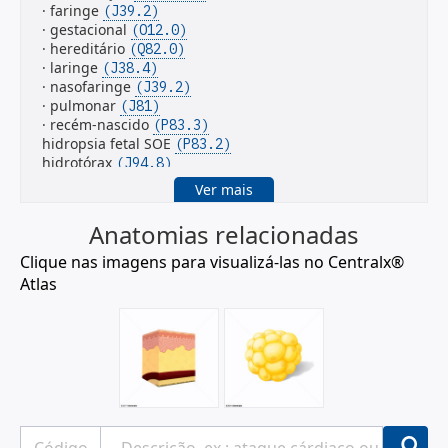
· faringe
(J39.2)
· gestacional
(O12.0)
· hereditário
(Q82.0)
· laringe
(J38.4)
· nasofaringe
(J39.2)
· pulmonar
(J81)
· recém-nascido
(P83.3)
hidropsia fetal SOE
(P83.2)
hidrotórax
(J94.8)
Ver mais
Relacionados:
Descrição:
Lipedema
Anatomias relacionadas
Sinônimo:
Lipolinfedema
Definição:
Distúrbio do
tecido adiposo
caracterizado
Clique nas imagens para visualizá-las no Centralx®
por alargamento simétrico e bilateral das
Atlas
extremidades inferiores devido à deposição anormal
de
GORDURA SUBCUTÂNEA
, com frequência em
mulheres obesas. Está associado com HEMATOMA,
dor e pode progredir para LINFEDEMA secundário
que é conhecido por lipolinfedema.