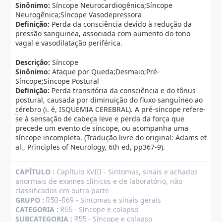
Sinônimo:
Síncope Neurocardiogênica;Síncope
Neurogênica;Síncope Vasodepressora
Definição:
Perda da consciência devido à redução da
pressão sanguinea, associada com aumento do tono
vagal e vasodilatação periférica.
Descrição:
Síncope
Sinônimo:
Ataque por Queda;Desmaio;Pré-
Síncope;Síncope Postural
Definição:
Perda transitória da consciência e do tônus
postural, causada por diminuição do fluxo sanguíneo ao
cérebro
(i. é, ISQUEMIA CEREBRAL). A pré-síncope refere-
se à sensação de
cabeça
leve e perda da força que
precede um evento de síncope, ou acompanha uma
síncope incompleta. (Tradução livre do original: Adams et
al., Principles of Neurology, 6th ed, pp367-9).
CAPÍTULO :
Capítulo XVIII - Sintomas, sinais e achados
anormais de exames clínicos e de laboratório, não
classificados em outra parte
GRUPO :
- Sintomas e sinais gerais
R50-R69
CATEGORIA :
- Síncope e colapso
R55
SUBCATEGORIA :
- Síncope e colapso
R55