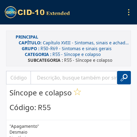
PRINCIPAL
CAPÍTULO:
Capítulo XVIII - Sintomas, sinais e achados anormais de exames clínicos e de laboratório, não classificados em outra parte
GRUPO :
- Sintomas e sinais gerais
R50-R69
CATEGORIA :
- Síncope e colapso
R55
SUBCATEGORIA :
- Síncope e colapso
R55
Síncope e colapso
Código:
R55
"Apagamento"
Desmaio