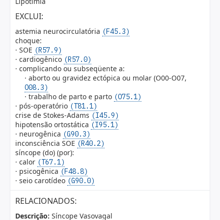
Lipotímia
EXCLUI:
astemia neurocirculatória
(F45.3)
choque:
· SOE
(R57.9)
· cardiogênico
(R57.0)
· complicando ou subseqüente a:
· aborto ou gravidez ectópica ou molar (O00-O07,
O08.3)
· trabalho de parto e parto
(O75.1)
· pós-operatório
(T81.1)
crise de Stokes-Adams
(I45.9)
hipotensão ortostática
(I95.1)
· neurogênica
(G90.3)
inconsciência SOE
(R40.2)
síncope (do) (por):
· calor
(T67.1)
· psicogênica
(F48.8)
· seio carotídeo
(G90.0)
RELACIONADOS:
Descrição:
Síncope Vasovagal