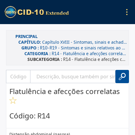
PRINCIPAL
CAPÍTULO:
Capítulo XVIII - Sintomas, sinais e achados anormais de exames clínicos e de laboratório, não classificados em outra parte
GRUPO :
- Sintomas e sinais relativos ao aparelho digestivo e ao abdome
R10-R19
CATEGORIA :
- Flatulência e afecções correlatas
R14
SUBCATEGORIA :
- Flatulência e afecções correlatas
R14
Flatulência e afecções correlatas
Código:
R14
Distensão abdominal (gasosa)