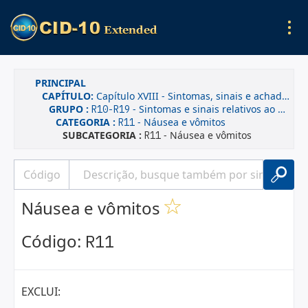
PRINCIPAL
CAPÍTULO:
Capítulo XVIII - Sintomas, sinais e achados anormais de exames clínicos e de laboratório, não classificados em outra parte
GRUPO :
- Sintomas e sinais relativos ao aparelho digestivo e ao abdome
R10-R19
CATEGORIA :
- Náusea e vômitos
R11
SUBCATEGORIA :
- Náusea e vômitos
R11
Náusea e vômitos
Código:
R11
EXCLUI: