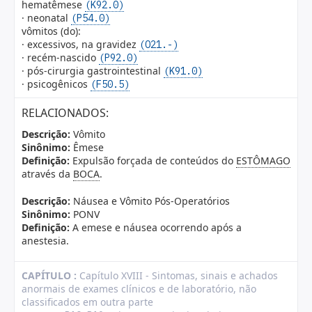
hematêmese
(K92.0)
· neonatal
(P54.0)
vômitos (do):
· excessivos, na gravidez
(O21.-)
· recém-nascido
(P92.0)
· pós-cirurgia gastrointestinal
(K91.0)
· psicogênicos
(F50.5)
RELACIONADOS:
Descrição:
Vômito
Sinônimo:
Êmese
Definição:
Expulsão forçada de conteúdos do
ESTÔMAGO
através da
BOCA
.
Descrição:
Náusea e Vômito Pós-Operatórios
Sinônimo:
PONV
Definição:
A emese e náusea ocorrendo após a
anestesia.
CAPÍTULO :
Capítulo XVIII - Sintomas, sinais e achados
anormais de exames clínicos e de laboratório, não
classificados em outra parte