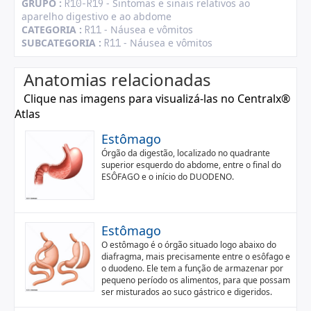
GRUPO :
- Sintomas e sinais relativos ao
R10-R19
aparelho digestivo e ao abdome
CATEGORIA :
- Náusea e vômitos
R11
SUBCATEGORIA :
- Náusea e vômitos
R11
Anatomias relacionadas
Clique nas imagens para visualizá-las no Centralx®
Atlas
Estômago
Órgão da digestão, localizado no quadrante
superior esquerdo do abdome, entre o final do
ESÔFAGO e o início do DUODENO.
Estômago
O estômago é o órgão situado logo abaixo do
diafragma, mais precisamente entre o esôfago e
o duodeno. Ele tem a função de armazenar por
pequeno período os alimentos, para que possam
ser misturados ao suco gástrico e digeridos.