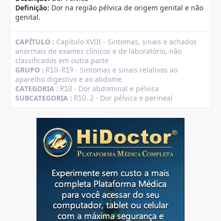
Definição:
Dor na região pélvica de origem genital e não
genital.
CAPÍTULO :
Capítulo XVIII - Sintomas, sinais e achados
anormais de exames clínicos e de laboratório, não
classificados em outra parte
GRUPO :
- Sintomas e sinais relativos ao
R10-R19
aparelho digestivo e ao abdome
CATEGORIA :
- Dor abdominal e pélvica
R10
SUBCATEGORIA :
- Dor pélvica e perineal
R10.2