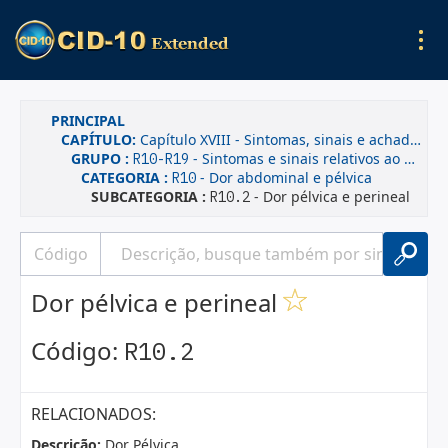
PRINCIPAL
CAPÍTULO:
Capítulo XVIII - Sintomas, sinais e achados anormais de exames clínicos e de laboratório, não classificados em outra parte
GRUPO :
- Sintomas e sinais relativos ao aparelho digestivo e ao abdome
R10-R19
CATEGORIA :
- Dor abdominal e pélvica
R10
SUBCATEGORIA :
- Dor pélvica e perineal
R10.2
Dor pélvica e perineal
Código:
R10.2
RELACIONADOS:
Descrição:
Dor Pélvica