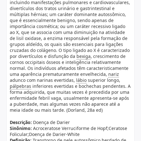
incluindo manifestações pulmonares e cardiovasculares,
divertículos dos tratos urinário e gastrintestinal e
múltiplas hérnias; um caráter dominante autossômico,
que é essencialmente benigno, sendo apenas de
importância cosmética; ou um caráter recessivo ligado
ao X, que se associa com uma diminuição na atividade
de lisil oxidase, a enzima responsável pela formação de
grupos aldeído, os quais são essenciais para ligações
cruzadas do colágeno. O tipo ligado ao X é caracterizado
por divertículos e disfunção da
bexiga
, crescimento de
cornos occipitais ósseos e inteligência relativamente
normal. Os indivíduos afetados têm caracteristicamente
uma aparência prematuramente envelhecida,
nariz
adunco com narinas evertidas,
lábio
superior longo,
pálpebras
inferiores evertidas e bochechas pendentes. A
forma adquirida, que muitas vezes é precedida por uma
enfermidade febril vaga, usualmente apresenta-se após
a puberdade, mas algumas vezes não aparece até a
meia idade ou mais tarde. (Dorland, 28a ed)
Descrição:
Doença de Darier
Sinônimo:
Acroceratose Verruciforme de Hopf;Ceratose
Folicular;Doença de Darier-White
Definição:
Transtorno de
pele
autossômico herdado de