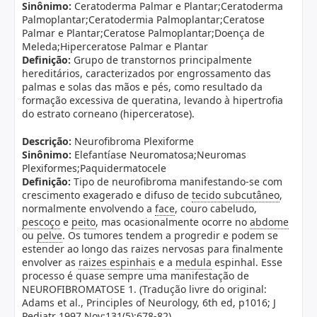
Sinônimo:
Ceratoderma Palmar e Plantar;Ceratoderma
Palmoplantar;Ceratodermia Palmoplantar;Ceratose
Palmar e Plantar;Ceratose Palmoplantar;Doença de
Meleda;Hiperceratose Palmar e Plantar
Definição:
Grupo de transtornos principalmente
hereditários, caracterizados por engrossamento das
palmas e solas das mãos e pés, como resultado da
formação excessiva de queratina, levando à hipertrofia
do estrato corneano (hiperceratose).
Descrição:
Neurofibroma Plexiforme
Sinônimo:
Elefantíase Neuromatosa;Neuromas
Plexiformes;Paquidermatocele
Definição:
Tipo de neurofibroma manifestando-se com
crescimento exagerado e difuso de
tecido subcutâneo
,
normalmente envolvendo a
face
, couro cabeludo,
pescoço
e
peito
, mas ocasionalmente ocorre no
abdome
ou
pelve
. Os tumores tendem a progredir e podem se
estender ao longo das raizes nervosas para finalmente
envolver as
raizes espinhais
e a
medula
espinhal. Esse
processo é quase sempre uma manifestação de
NEUROFIBROMATOSE 1. (Tradução livre do original:
Adams et al., Principles of Neurology, 6th ed, p1016; J
Pediatr 1997 Nov;131(5):678-82)