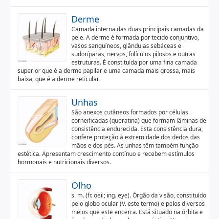
Derme
Camada interna das duas principais camadas da
pele. A derme é formada por tecido conjuntivo,
vasos sanguíneos, glândulas sebáceas e
sudoríparas, nervos, folículos pilosos e outras
estruturas. É constituída por uma fina camada
superior que é a derme papilar e uma camada mais grossa, mais
baixa, que é a derme reticular.
Unhas
São anexos cutâneos formados por células
corneificadas (queratina) que formam lâminas de
consistência endurecida. Esta consistência dura,
confere proteção à extremidade dos dedos das
mãos e dos pés. As unhas têm também função
estética. Apresentam crescimento contínuo e recebem estímulos
hormonais e nutricionais diversos.
Olho
s. m. (fr. oeil; ing. eye). Órgão da visão, constituído
pelo globo ocular (V. este termo) e pelos diversos
meios que este encerra. Está situado na órbita e