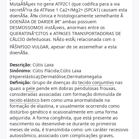
MutaÃ§Ãµes no gene ATP2C1 (que codifica para a via
secretÃ³ria da ATPase 1 Ca2+/Mg2+ (SPCA1) causam esta
doenÃ§a. Ã‰ clinica e histologicamente semelhante Ã
DOENÃ‡A DE DARIER â€“ ambas possuem
DESMOSSOMOS instÃ¡veis, anormais entre os
QUERATINÃ“CITOS e ATPASES TRANSPORTADORAS DE
CÃLCIO defeituosas. NÃ£o estÃ¡ relacionada com o
PÃŠNFIGO VULGAR, apesar de se assemelhar a esta
doenÃ§a.
Descrição:
Cútis Laxa
Sinônimo:
Cútis Flácida;Cútis Laxa
(Hiperelástica);Dermatólise;Dermatomegalia
Definição:
Grupo de doenças do
tecido conjuntivo
nas
quais a
pele
pende em dobras pendulosas frouxas,
consideradas associadas com formação diminuída de
tecido elástico
bem como uma anormalidade na
formação de elastina, e usualmente ocorrendo como
distúrbio genético e ocasionalmente em uma forma
adquirida. A forma congênita, que está presente ao
nascimento ou desenvolve-se durante os primeiros
meses de vida, é transmitida como: um caráter recessivo
autossômico, associado com complicações graves,