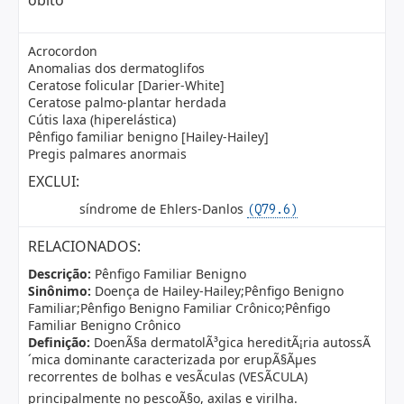
óbito
Acrocordon
Anomalias dos dermatoglifos
Ceratose folicular [Darier-White]
Ceratose palmo-plantar herdada
Cútis laxa (hiperelástica)
Pênfigo familiar benigno [Hailey-Hailey]
Pregis palmares anormais
EXCLUI:
síndrome de Ehlers-Danlos
(Q79.6)
RELACIONADOS:
Descrição:
Pênfigo Familiar Benigno
Sinônimo:
Doença de Hailey-Hailey;Pênfigo Benigno
Familiar;Pênfigo Benigno Familiar Crônico;Pênfigo
Familiar Benigno Crônico
Definição:
DoenÃ§a dermatolÃ³gica hereditÃ¡ria autossÃ
´mica dominante caracterizada por erupÃ§Ãµes
recorrentes de bolhas e vesÃ­culas (VESÃCULA)
principalmente no pescoÃ§o, axilas e virilha.