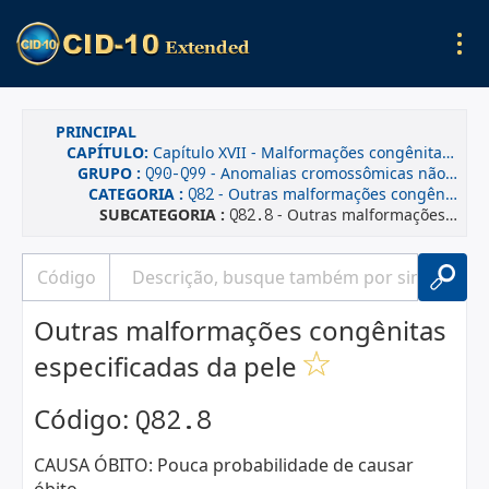
PRINCIPAL
CAPÍTULO:
Capítulo XVII - Malformações congênitas, deformidades e anomalias cromossômicas
GRUPO :
- Anomalias cromossômicas não classificadas em outra parte
Q90-Q99
CATEGORIA :
- Outras malformações congênitas da pele
Q82
SUBCATEGORIA :
- Outras malformações congênitas especificadas da pele
Q82.8
Outras malformações congênitas
especificadas da pele
Código:
Q82.8
CAUSA ÓBITO: Pouca probabilidade de causar