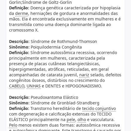
Gorlin;Síndrome de Goltz-Gorlin
Definição:
Doença genética caracterizada por hipoplasia
da
derme
, herniações de gordura e anormalidades das
mãos. Ela é encontrada exclusivamente em mulheres e é
transmitida como uma doença dominante ligada ao
cromossomo X.
Descrição:
Síndrome de Rothmund-Thomson
Sinônimo:
Poiquilodermia Congênita
Definição:
Síndrome autossômica recessiva, ocorrendo
principalmente em mulheres, caracterizada pela
presença de placas cutâneas telangiectásicas,
hiperpigmentadas, atróficas, reticuladas, em geral
acompanhadas de catarata juvenil,
nariz
selado, defeitos
congênitos ósseos, distúrbios no crescimento do
CABELO
,
UNHAS
e DENTES e HIPOGONADISMO.
Descrição:
Pseudoxantoma Elástico
Sinônimo:
Síndrome de Gronblad-Strandberg
Definição:
Transtorno hereditário de
tecido conjuntivo
com degeneração e calcificação extensas do TECIDO
ELÁSTICO principalmente na
pele
,
olho
e vasculatura.
Pelo
menos existem duas formas: autossômica recessiva
e autossômica dominante. Este transtorno é causado por