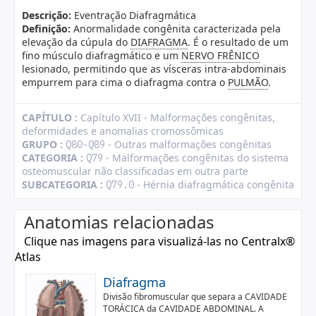
Descrição:
Eventração Diafragmática
Definição:
Anormalidade congênita caracterizada pela
elevação da cúpula do
DIAFRAGMA
. É o resultado de um
fino músculo diafragmático e um
NERVO FRÊNICO
lesionado, permitindo que as vísceras intra-abdominais
empurrem para cima o diafragma contra o
PULMÃO
.
CAPÍTULO :
Capítulo XVII - Malformações congênitas,
deformidades e anomalias cromossômicas
GRUPO :
- Outras malformações congênitas
Q80-Q89
CATEGORIA :
- Malformações congênitas do sistema
Q79
osteomuscular não classificadas em outra parte
SUBCATEGORIA :
- Hérnia diafragmática congênita
Q79.0
Anatomias relacionadas
Clique nas imagens para visualizá-las no Centralx®
Atlas
Diafragma
Divisão fibromuscular que separa a CAVIDADE
TORÁCICA da CAVIDADE ABDOMINAL. A