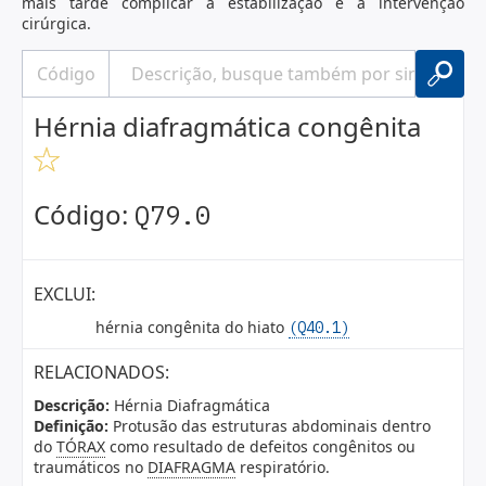
mais tarde complicar a estabilização e a intervenção
cirúrgica.
Hérnia diafragmática congênita
Código:
Q79.0
EXCLUI:
hérnia congênita do hiato
(Q40.1)
RELACIONADOS:
Descrição:
Hérnia Diafragmática
Definição:
Protusão das estruturas abdominais dentro
do
TÓRAX
como resultado de defeitos congênitos ou
traumáticos no
DIAFRAGMA
respiratório.