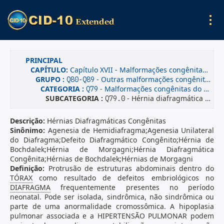
PRINCIPAL
CAPÍTULO:
Capítulo XVII - Malformações congênitas, deformidades e anomalias cromossômicas
GRUPO :
- Outras malformações congênitas
Q80-Q89
CATEGORIA :
- Malformações congênitas do sistema osteomuscular não classificadas em outra parte
Q79
SUBCATEGORIA :
- Hérnia diafragmática congênita
Q79.0
Descrição:
Hérnias Diafragmáticas Congênitas
Sinônimo:
Agenesia de Hemidiafragma;Agenesia Unilateral
do Diafragma;Defeito Diafragmático Congênito;Hérnia de
Bochdalek;Hérnia de Morgagni;Hérnia Diafragmática
Congênita;Hérnias de Bochdalek;Hérnias de Morgagni
Definição:
Protrusão de estruturas abdominais dentro do
TÓRAX
como resultado de defeitos embriológicos no
DIAFRAGMA
frequentemente presentes no período
neonatal. Pode ser isolada, sindrômica, não sindrômica ou
parte de uma anormalidade cromossômica. A hipoplasia
pulmonar associada e a HIPERTENSÃO PULMONAR podem