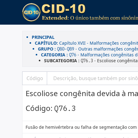
PRINCIPAL
CAPÍTULO:
Capítulo XVII - Malformações congên
GRUPO :
- Outras malformações congên
Q80-Q89
CATEGORIA :
- Malformações congênitas da
Q76
SUBCATEGORIA :
- Escoliose congênit
Q76.3
Escoliose congênita devida à m
Código:
Q76.3
Fusão de hemivértebra ou falha de segmentação com 