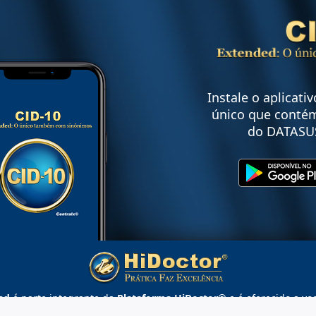
Instale o aplicati
único que contém
do DATASU
ed
é parte integrante da
Plataforma HiDoctor®
e é oferecido a vo