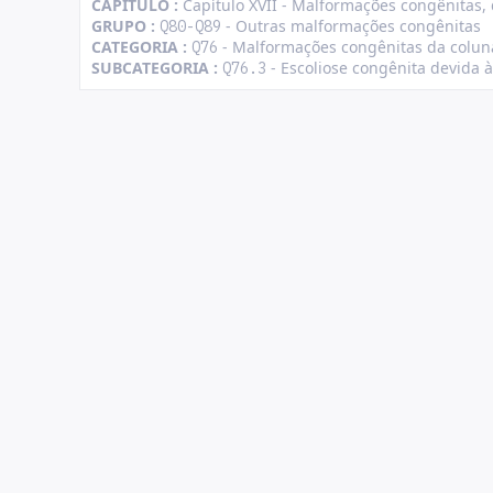
CAPÍTULO :
Capítulo XVII - Malformações congênitas
GRUPO :
- Outras malformações congênitas
Q80-Q89
CATEGORIA :
- Malformações congênitas da coluna
Q76
SUBCATEGORIA :
- Escoliose congênita devida 
Q76.3