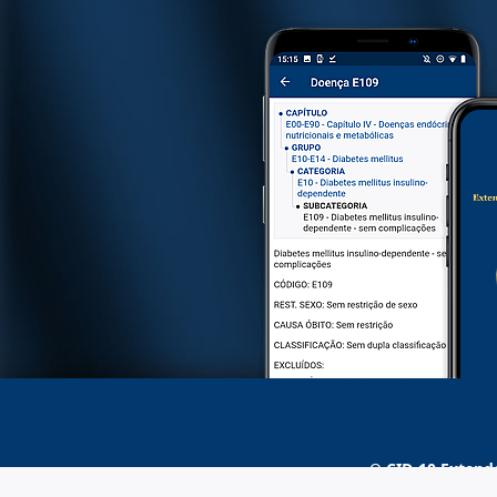
O
CID-10 Extend