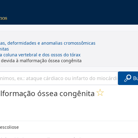
itas, deformidades e anomalias cromossômicas
itas
 coluna vertebral e dos ossos do tórax
a devida à malformação óssea congênita
B
alformação óssea congênita
escoliose