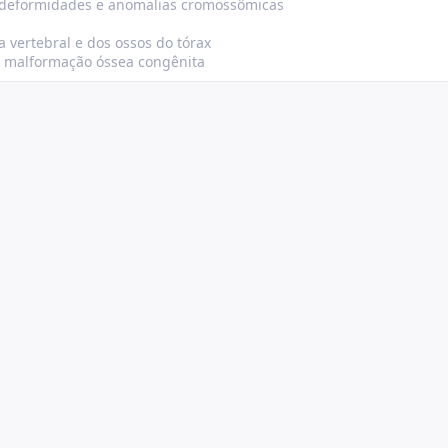
, deformidades e anomalias cromossômicas
 vertebral e dos ossos do tórax
à malformação óssea congênita