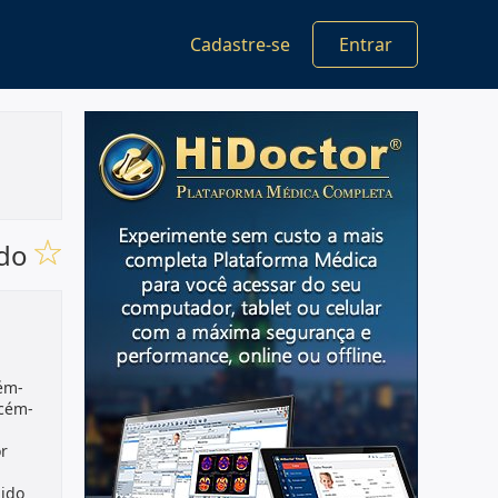
Cadastre-se
Entrar
ido
ém-
ecém-
r
hido