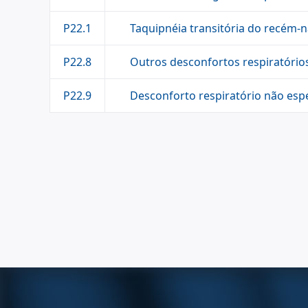
Taquipnéia transitória do recém-
P22.1
Outros desconfortos respiratório
P22.8
Desconforto respiratório não esp
P22.9