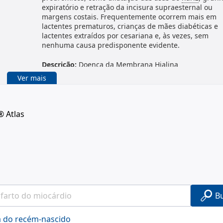
expiratório e retração da incisura supraesternal ou
margens costais. Frequentemente ocorrem mais em
lactentes prematuros, crianças de mães diabéticas e
lactentes extraídos por cesariana e, às vezes, sem
nenhuma causa predisponente evidente.
Descrição:
Doença da Membrana Hialina
Definição:
Síndrome do desconforto respiratório em
Ver mais
recém-nascidos, geralmente prematuros com SURAC
® Atlas
B
a do recém-nascido