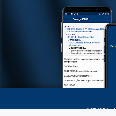
O
CID-10 Extend