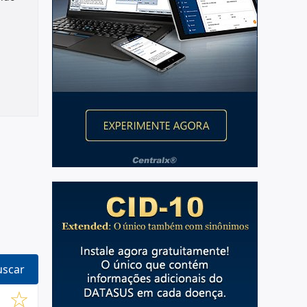
T
uscar