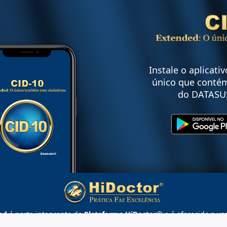
Instale o aplicati
único que contém
do DATASU
ed
é parte integrante da
Plataforma HiDoctor®
e é oferecido a vo