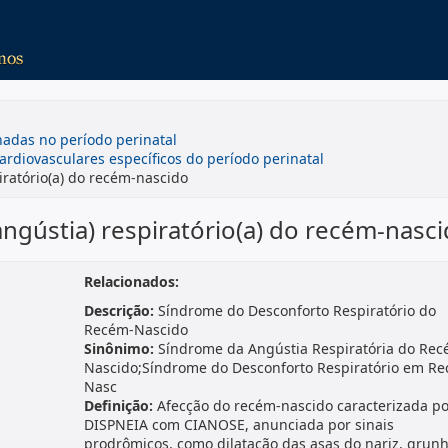
nadas no período perinatal
cardiovasculares específicos do período perinatal
iratório(a) do recém-nascido
angústia) respiratório(a) do recém-nasc
Relacionados:
Descrição:
Síndrome do Desconforto Respiratório do
Recém-Nascido
Sinônimo:
Síndrome da Angústia Respiratória do Rec
Nascido;Síndrome do Desconforto Respiratório em R
Nasc
Definição:
Afecção do recém-nascido caracterizada po
DISPNEIA com CIANOSE, anunciada por sinais
prodrômicos, como dilatação das asas do
nariz
, grun