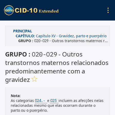
PRINCIPAL
CAPÍTULO:
Capítulo XV - Gravidez, parto e puerpério
GRUPO :
- Outros transtornos maternos relacionados predominantemente com a gravidez
O20-O29
GRUPO :
- Outros
O20-O29
transtornos maternos relacionados
predominantemente com a
gravidez
Nota:
As categorias
e
incluem as afecções nelas
O24.-
O25
relacionadas mesmo que elas ocorram durante o
parto ou o puerpério.