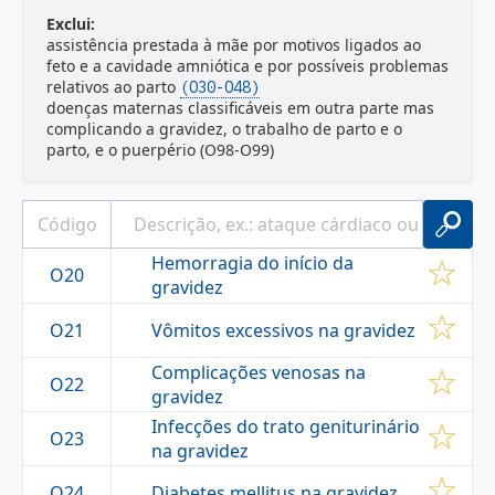
Exclui:
assistência prestada à mãe por motivos ligados ao
feto e a cavidade amniótica e por possíveis problemas
relativos ao parto
(O30-O48)
doenças maternas classificáveis em outra parte mas
complicando a gravidez, o trabalho de parto e o
parto, e o puerpério (O98-O99)
Hemorragia do início da
O20
gravidez
Vômitos excessivos na gravidez
O21
Complicações venosas na
O22
gravidez
Infecções do trato geniturinário
O23
na gravidez
Diabetes mellitus na gravidez
O24