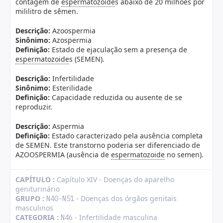
contagem de
espermatozoide
s abaixo de 20 milhões por
mililitro de sêmen.
Descrição:
Azoospermia
Sinônimo:
Azospermia
Definição:
Estado de ejaculação sem a presença de
espermatozoide
s (SEMEN).
Descrição:
Infertilidade
Sinônimo:
Esterilidade
Definição:
Capacidade reduzida ou ausente de se
reproduzir.
Descrição:
Aspermia
Definição:
Estado caracterizado pela ausência completa
de SEMEN. Este transtorno poderia ser diferenciado de
AZOOSPERMIA (ausência de
espermatozoide
no semen).
CAPÍTULO :
Capítulo XIV - Doenças do aparelho
geniturinário
GRUPO :
- Doenças dos órgãos genitais
N40-N51
masculinos
CATEGORIA :
- Infertilidade masculina
N46