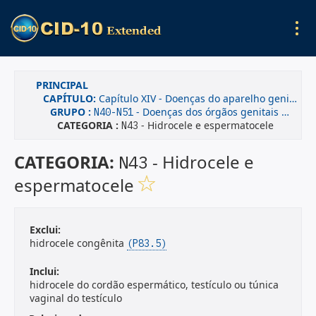
PRINCIPAL
CAPÍTULO:
Capítulo XIV - Doenças do aparelho geniturinário
GRUPO :
- Doenças dos órgãos genitais masculinos
N40-N51
CATEGORIA :
- Hidrocele e espermatocele
N43
CATEGORIA:
- Hidrocele e
N43
espermatocele
Exclui:
hidrocele congênita
(P83.5)
Inclui:
hidrocele do cordão espermático, testículo ou túnica
vaginal do testículo