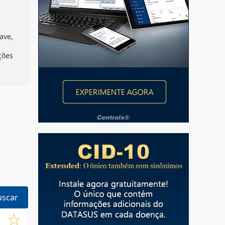
ave,
ções
adas
ção
uscar