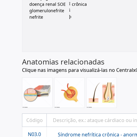
doença renal SOE
crônica
î
glomerulonefrite
ì
nefrite
þ
Anatomias relacionadas
Clique nas imagens para visualizá-las no Centralx
N03.0
Síndrome nefrítica crônica - ano