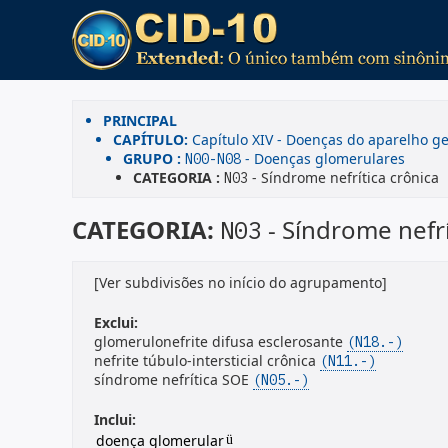
PRINCIPAL
CAPÍTULO:
Capítulo XIV - Doenças do aparelho ge
GRUPO :
- Doenças glomerulares
N00-N08
CATEGORIA :
- Síndrome nefrítica crônica
N03
CATEGORIA:
- Síndrome nefrí
N03
[Ver subdivisões no início do agrupamento]
Exclui:
glomerulonefrite difusa esclerosante
(N18.-)
nefrite túbulo-intersticial crônica
(N11.-)
síndrome nefrítica SOE
(N05.-)
Inclui:
doença glomerular
ü