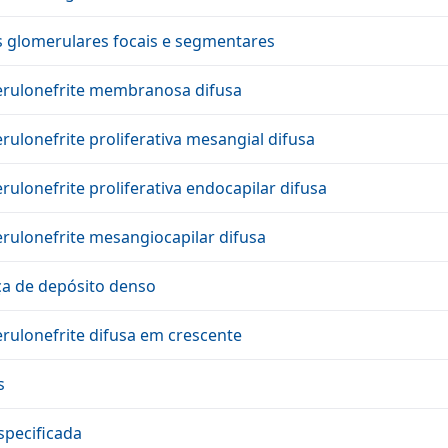
es glomerulares focais e segmentares
merulonefrite membranosa difusa
rulonefrite proliferativa mesangial difusa
rulonefrite proliferativa endocapilar difusa
erulonefrite mesangiocapilar difusa
ça de depósito denso
erulonefrite difusa em crescente
s
specificada