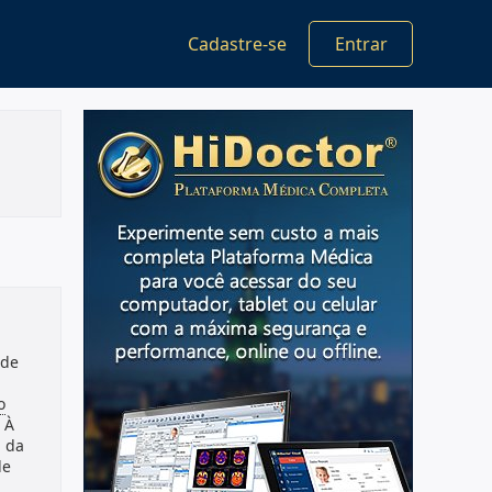
Cadastre-se
Entrar
 de
o
 À
 da
de