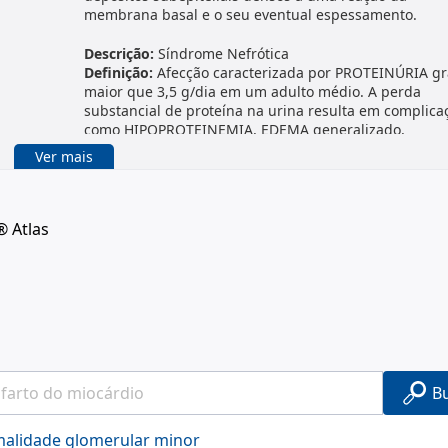
membrana basal e o seu eventual espessamento.
Descrição:
Síndrome Nefrótica
Definição:
Afecção caracterizada por PROTEINÚRIA gr
maior que 3,5 g/dia em um adulto médio. A perda
substancial de proteína na urina resulta em complica
como HIPOPROTEINEMIA, EDEMA generalizado,
HIPERTENSÃO e HIPERLIPIDEMIAS. As doenças associ
Ver mais
com a síndrome nefrótica geralmente causam disfun
renal crônica.
® Atlas
B
rmalidade glomerular minor